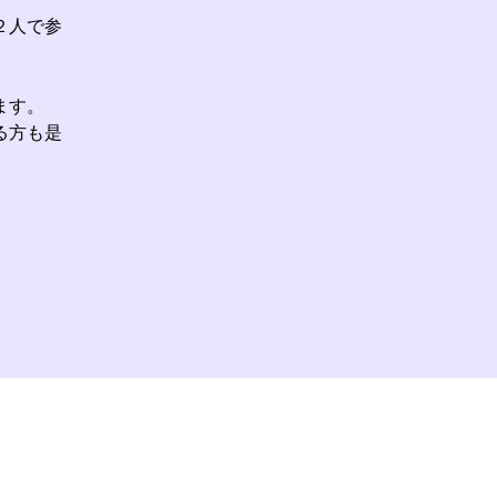
２人で参
ます。
る方も是