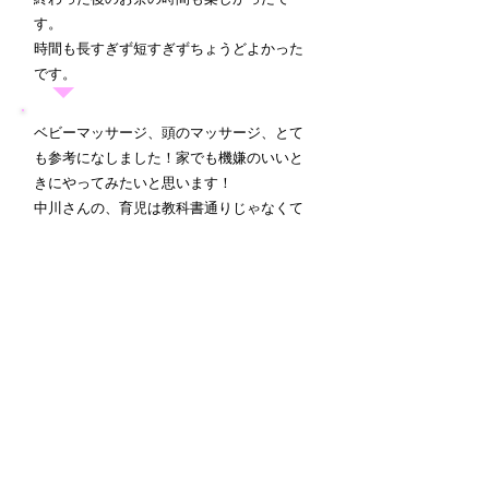
す。
時間も長すぎず短すぎずちょうどよかった
です。
ベビーマッサージ、頭のマッサージ、とて
も参考になしました！家でも機嫌のいいと
きにやってみたいと思います！
中川さんの、育児は教科書通りじゃなくて
も大丈夫～！という言葉を聞いて、心が軽
くなりました。
​少し緊張して行ったのですが、アットホー
ムな雰囲気の中でおしゃべりできたのでと
っても楽しかったです♡
1つ1つのマッサージの指導がとても丁寧で
した。
マッサージがどういった効果をもたらすの
が丁寧に説明していただいたので、家で時