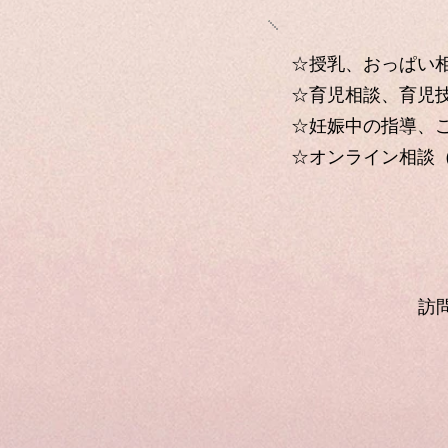
☆授乳、おっぱい相
☆育児相談、育児技
☆妊娠中の指導、ご
​☆オンライン相談
訪