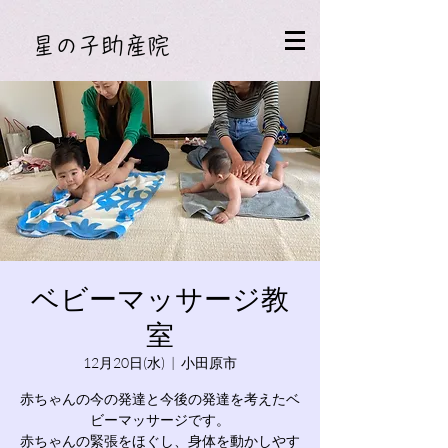
​星の子助産院
ベビーマッサージ教
室
12月20日(水)
  |  
小田原市
赤ちゃんの今の発達と今後の発達を考えたベ
ビーマッサージです。
赤ちゃんの緊張をほぐし、身体を動かしやす